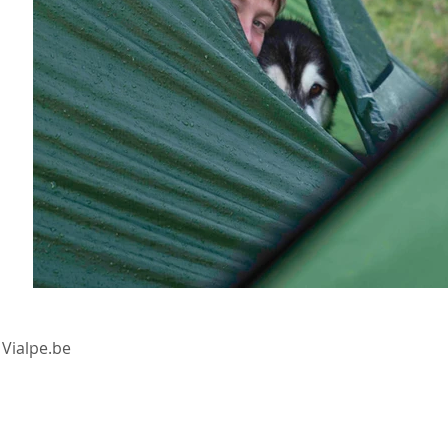
-
Vialpe.be