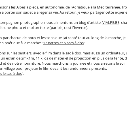
ersons les Alpes à pieds, en autonomie, de l'Adriatique à la Méditerranée. Tr
à porter son sac et à alléger sa vie.
Au retour, je veux partager cette expéri
compagnon photographe, nous alimentons un blog d'artiste,
VIALPE.BE
: ch
lie une photo et moi un texte (parfois, c'est l'inverse).
s par chacun de nous et les sons que j'ai capté tout au long de la marche, je 
ion poétique à la marche: "
12 pattes et 5 sacs à dos
".
ns sur les sentiers, avec le film dans le sac à dos, mais aussi un ordinateur,
 un écran de 2mx1m, 11 kilos de matériel de projection en plus de la tente, 
 et de notre nourriture. Nous marchons la journée et nous arrêtons le soir
n village pour projeter le film devant les randonneurs présents.
 le sac à dos
".