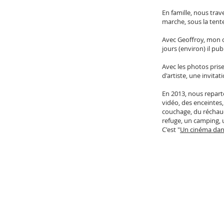
En famille, nous trav
marche, sous la tente 
Avec Geoffroy, mon 
jours (environ) il pub
Avec les photos prise
d'artiste, une invitat
En 2013, nous reparto
vidéo, des enceintes,
couchage, du réchaud
refuge, un camping, u
C'est "
Un cinéma dans