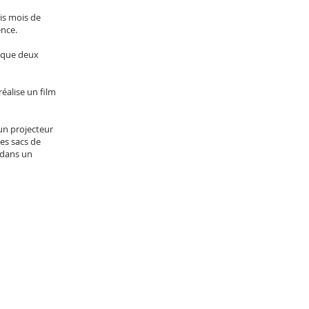
ois mois de
ence.
aque deux
réalise un film
 un projecteur
des sacs de
 dans un