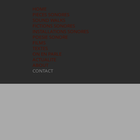
HOME
PIECES SONORES
SOUND WALKS
FICTIONS SONORES
INSTALLATIONS SONORES
POESIE SONORE
FILMS
TEXTES
ON EN PARLE
ACTUALITE
ABOUT
CONTACT