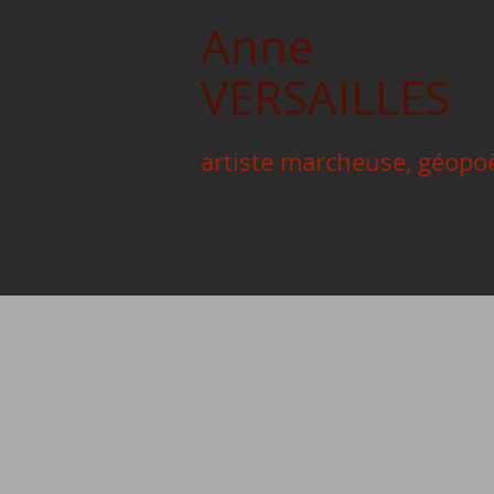
Anne
VERSAILLES
artiste marcheuse, géopoè